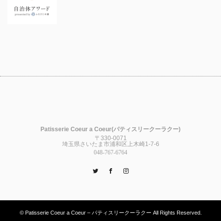
Patisserie Coeur a Coeur(パティスリークーラクー)
〒330-0071
埼玉県さいたま市浦和区上木崎1-7-6
048-767-6764
Twitter
Facebook
Instagram
© Patisserie Coeur a Coeur – パティスリークーラクー All Rights Reserved.